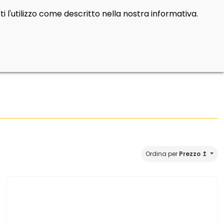
i l'utilizzo come descritto nella nostra informativa.
Cerca
Contatti
Login
prod
0
Ordina per
Prezzo ↥