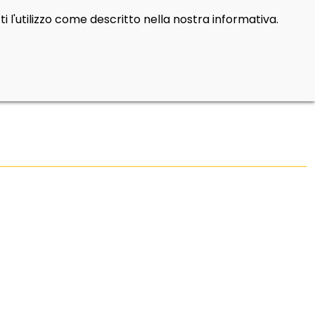
i l'utilizzo come descritto nella nostra informativa.
Cerca
Contatti
Login
prod
0