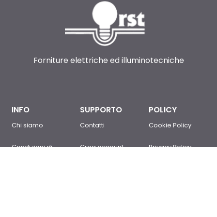
Forniture elettriche ed illuminotecniche
INFO
SUPPORTO
POLICY
Chi siamo
Contatti
Cookie Policy
Condizioni di
Crea account
Privacy Policy
Vendita
Sei un cliente?
Newsletter Policy
Domande
Accedi
Mappa del sito
frequenti