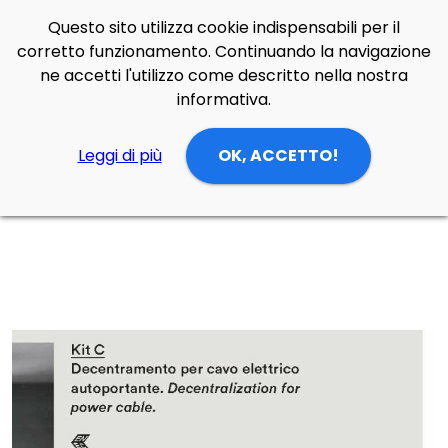
Questo sito utilizza cookie indispensabili per il
Side Navigation
corretto funzionamento. Continuando la navigazione
Cerca
Contatti
Login
p
0
ne accetti l'utilizzo come descritto nella nostra
informativa.
Leggi di più
OK, ACCETTO!
Home
Prodotti
Accessori
kit di decentramento
kit di decentramento tipo C, per cavo elettrico autoportante di Foscarini