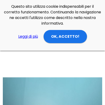
Questo sito utilizza cookie indispensabili per il
Side Navigation
corretto funzionamento. Continuando la navigazione
Cerca
Contatti
Login
p
0
ne accetti l'utilizzo come descritto nella nostra
informativa.
Leggi di più
OK, ACCETTO!
Home
Prodotti
Lampade Parete
zona notte
Lampada da parete ME.LAttacco di Oceano Oltreluce in alluminio