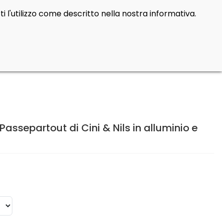
i l'utilizzo come descritto nella nostra informativa.
Cerca
Contatti
Login
prod
0
ssepartout di Cini & Nils in alluminio e