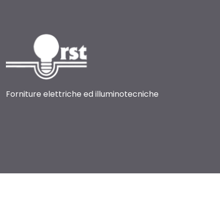
Forniture elettriche ed illuminotecniche
© 2017-2026 RST Luce
Via Brughetti, 9 f/g - 20813 Bovisio Masciago (MB) Italia
Partita IVA: 00803180967