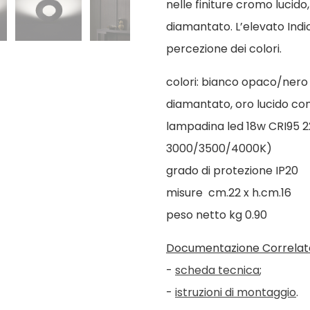
nelle finiture cromo lucido
diamantato. L’elevato Indi
percezione dei colori.
colori: bianco opaco/nero
diamantato, oro lucido co
lampadina led 18w CRI95 2
3000/3500/4000K)
grado di protezione IP20
misure cm.22 x h.cm.16
peso netto kg 0.90
Documentazione Correlat
-
scheda tecnica
;
-
istruzioni di montaggio
.