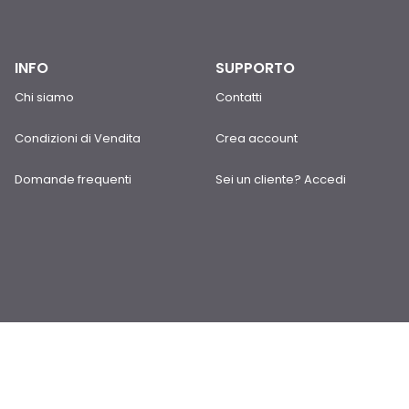
INFO
SUPPORTO
Chi siamo
Contatti
Condizioni di Vendita
Crea account
Domande frequenti
Sei un cliente? Accedi
Orario del negozio
dal Lunedì al Venerdì:
08:30-12:15/14:30-18:15