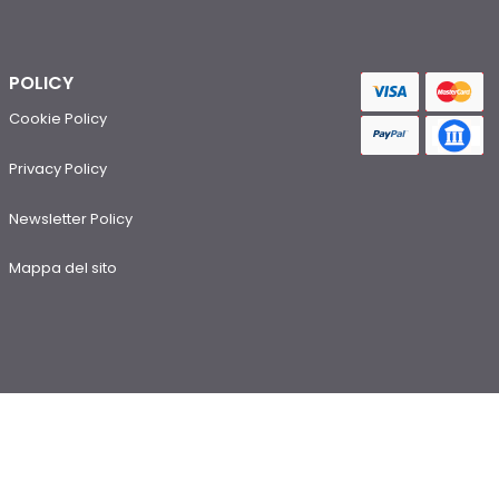
POLICY
Cookie Policy
Privacy Policy
Newsletter Policy
Mappa del sito
Contatti
e-mail: info@rstluce.it - linealuce@rstluce.it
telefono: +39 0362 597911 - interno 3