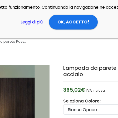
rretto funzionamento. Continuando la navigazione ne accett
Leggi di più
OK, ACCETTO!
Lampada da parete Passepartout di Cini & Nils in alluminio e acciaio
Lampada da parete Pa
acciaio
365,02€
IVA inclusa
Seleziona
Colore: