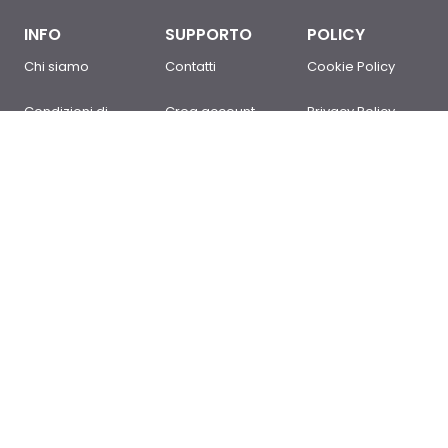
INFO
SUPPORTO
POLICY
Chi siamo
Contatti
Cookie Policy
Condizioni di
Crea account
Privacy Policy
Vendita
Sei un cliente?
Newsletter Policy
Domande
Accedi
Mappa del sito
frequenti
© 2017-2026 RST Luce