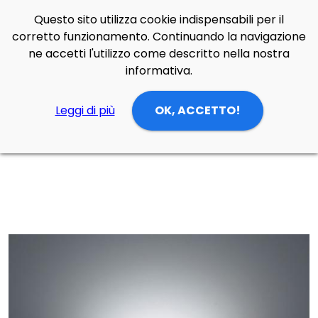
Questo sito utilizza cookie indispensabili per il
Side Navigation
corretto funzionamento. Continuando la navigazione
Cerca
Contatti
Login
p
0
ne accetti l'utilizzo come descritto nella nostra
informativa.
Leggi di più
OK, ACCETTO!
Home
Prodotti
Lampade Parete
zona notte
Lampada da parete Talo led di Artemide in alluminio, metacrilato, policarbonato