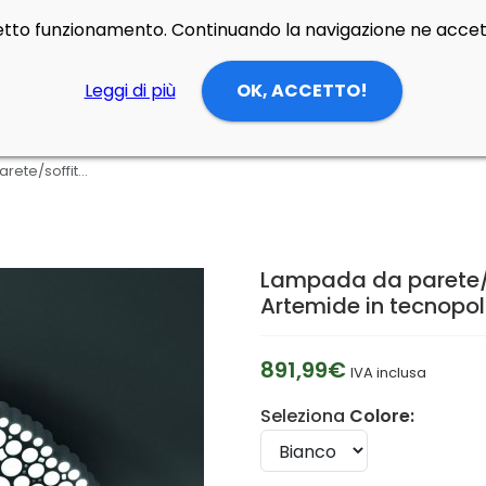
rretto funzionamento. Continuando la navigazione ne accett
Leggi di più
OK, ACCETTO!
Lampada da parete/soffitto Calipso APP Compatible di Artemide in tecnopolimero
Lampada da parete/s
Artemide in tecnopo
891,99€
IVA inclusa
Seleziona
Colore: