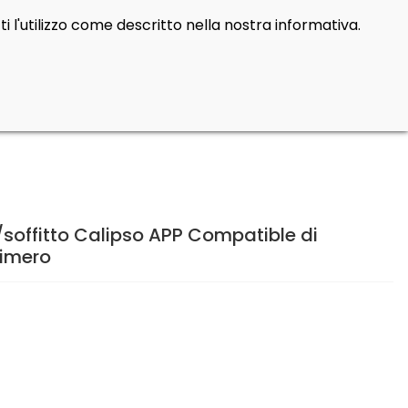
i l'utilizzo come descritto nella nostra informativa.
Cerca
Contatti
Login
prod
0
offitto Calipso APP Compatible di
limero