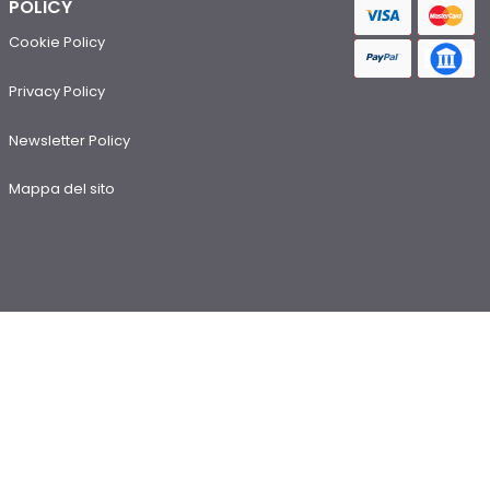
POLICY
Cookie Policy
Privacy Policy
Newsletter Policy
Mappa del sito
Contatti
e-mail: info@rstluce.it - linealuce@rstluce.it
telefono: +39 0362 597911 - interno 3