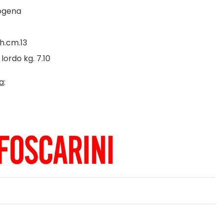
logena
h.cm.13
lordo kg. 7.10
a
: