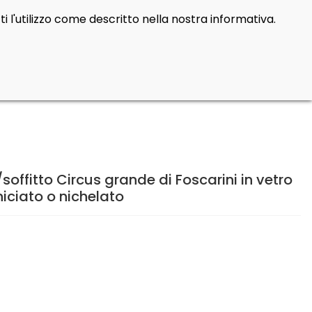
i l'utilizzo come descritto nella nostra informativa.
Cerca
Contatti
Login
prod
0
ffitto Circus grande di Foscarini in vetro
niciato o nichelato