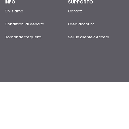
INFO
SUPPORTO
Chi siamo
Contatti
Condizioni di Vendita
Crea account
Domande frequenti
Sei un cliente? Accedi
Orario del negozio
dal Lunedì al Venerdì:
08:30-12:15/14:30-18:15
il Sabato:
08:30-12:15