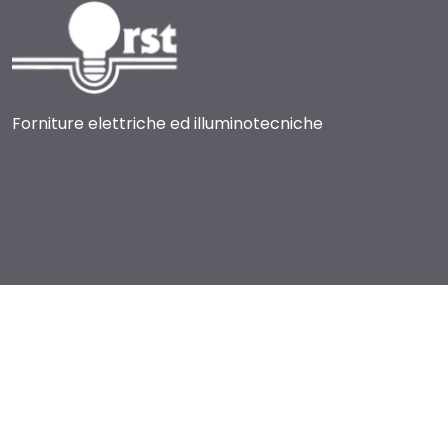
Forniture elettriche ed illuminotecniche
© 2017-2026 RST Luce
Via Brughetti, 9 f/g - 20813 Bovisio Masciago (MB) Italia
Partita IVA: 00803180967