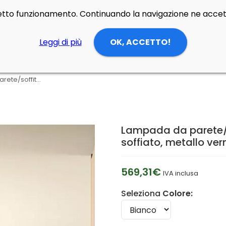
rretto funzionamento. Continuando la navigazione ne accett
Leggi di più
OK, ACCETTO!
Lampada da parete/soffitto Circus grande di Foscarini in vetro soffiato, metallo verniciato o nichelato
Lampada da parete/so
soffiato, metallo ver
569,31€
IVA inclusa
Seleziona
Colore: