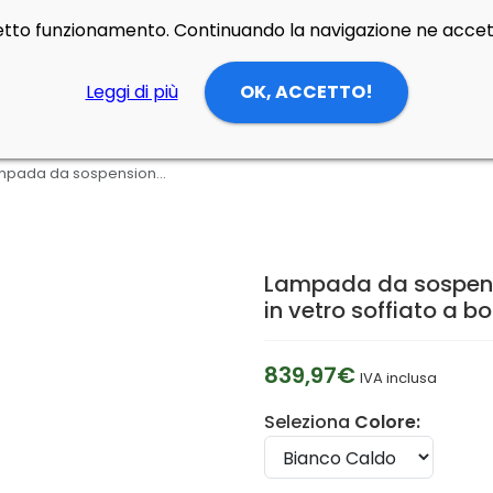
rretto funzionamento. Continuando la navigazione ne accett
Leggi di più
OK, ACCETTO!
Lampada da sospensione Buds 3 led dimmerabile di Foscarini in vetro soffiato a bocca
Lampada da sospensi
in vetro soffiato a b
839,97€
IVA inclusa
Seleziona
Colore: