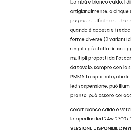
bambù e bianco caldo. I diff
artigianalmente, a cinque s
pagliesco all'interno che 
quando è accesa e fredda 
forme diverse (2 varianti 
singolo più staffa di fissa
multipli proposti da Fosca
da tavolo, sempre con la ste
PMMA trasparente, che li f
led sospensione, può illumi
pranzo, può essere collocat
colori: bianco caldo e ver
lampadina led 24w 2700k 2
VERSIONE DISPONIBILE: M