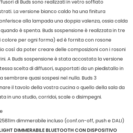
usori di Buds sono realizzati in vetro soffiato
trati. La versione bianco caldo ha una finitura
conferisce alla lampada una doppia valenza, ossia calda
quando è spenta. Buds sospensione è realizzata in tre
di colore per ogni forma) ed è fornita con rosone
ggio così da poter creare delle composizioni con i rosoni
rini. A Buds sospensione è stata accostata la versione
ssa scelta di diffusori, supportati da un piedistallo in
a sembrare quasi sospesi nel nulla. Buds 3
nare il tavolo della vostra cucina o quello della sala da
a in uno studio, corridoi, scale o disimpegni.
de
581lm dimmerabile incluso (conf.on-off, push e DALI)
YLIGHT DIMMERABILE BLUETOOTH CON DISPOSITIVO