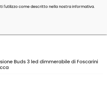
i l'utilizzo come descritto nella nostra informativa.
Cerca
Contatti
Login
prod
0
one Buds 3 led dimmerabile di Foscarini
occa