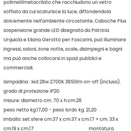
polimetilmetacrilato che racchiudono un vetro
soffiato da cui scaturisce la luce, diffondendola
dolcemente nell'ambiente circostante. Caboche Plus
sospensione grande LED disegnata da Patricia
Urquiola e Eliana Gerotto per Foscarini, può illuminare
ingressi, saloni, zone notte, scale, disimpegni e bagni
ma può anche collocarsi in spazi pubblici e
commerciali.
lampadina : led 28w 2700k 3850lm on-off (inclusa).
grado di protezione IP20
misure: diametro cm. 70 x h.cm.28
peso netto kg.17,00 - peso lordo kg. 21,20
imballo: set sfere cm.37 x cm.37 x cm.17 + cm. 33 x
cm.19 x cm.17 montatura