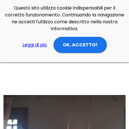
Questo sito utilizza cookie indispensabili per il
Side Navigation
corretto funzionamento. Continuando la navigazione
Cerca
Contatti
Login
p
0
ne accetti l'utilizzo come descritto nella nostra
informativa.
Leggi di più
OK, ACCETTO!
Home
Prodotti
Lampade Sospensione
zona giorno/cucina
Lampada da sospensione Caboche Plus grande Led di Foscarini in PMMA, vetro soffiato, acciaio e alluminio verniciato a polvere