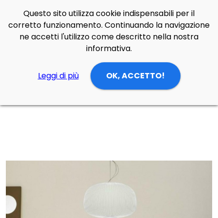
Questo sito utilizza cookie indispensabili per il
Side Navigation
corretto funzionamento. Continuando la navigazione
Cerca
Contatti
Login
p
0
ne accetti l'utilizzo come descritto nella nostra
informativa.
Leggi di più
OK, ACCETTO!
Home
Prodotti
Lampade Sospensione
zona giorno/cucina
Lampada da sospensione Spokes 3 led di Foscarini in acciaio e alluminio verniciati