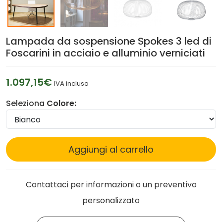
Lampada da sospensione Spokes 3 led di
Foscarini in acciaio e alluminio verniciati
1.097,15€
IVA inclusa
Seleziona
Colore:
Aggiungi al carrello
Contattaci per informazioni o un preventivo
personalizzato