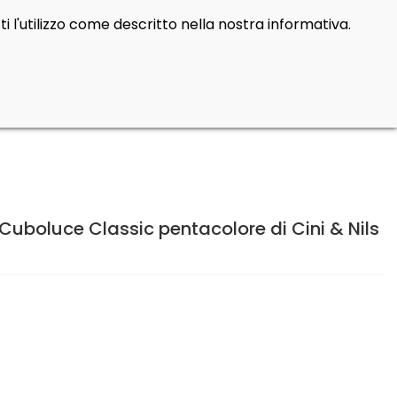
i l'utilizzo come descritto nella nostra informativa.
Cerca
Contatti
Login
prod
0
uboluce Classic pentacolore di Cini & Nils