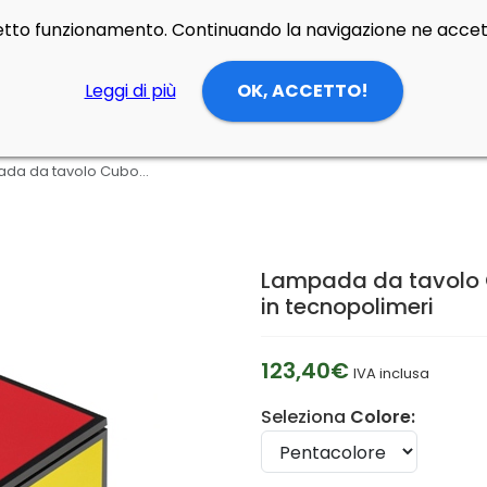
rretto funzionamento. Continuando la navigazione ne accett
Leggi di più
OK, ACCETTO!
Lampada da tavolo Cuboluce Classic pentacolore di Cini & Nils in tecnopolimeri
Lampada da tavolo C
in tecnopolimeri
123,40€
IVA inclusa
Seleziona
Colore: