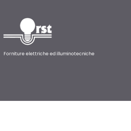
Forniture elettriche ed illuminotecniche
© 2017-2026 RST Luce
Via Brughetti, 9 f/g - 20813 Bovisio Masciago (MB) Italia
Partita IVA: 00803180967