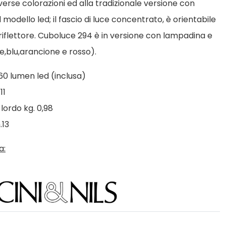
verse colorazioni ed alla tradizionale versione con
 modello led; il fascio di luce concentrato, è orientabile
iflettore. Cuboluce 294 è in versione con lampadina e
e,blu,arancione e rosso).
0 lumen led (inclusa)
11
lordo kg. 0,98
.13
a: