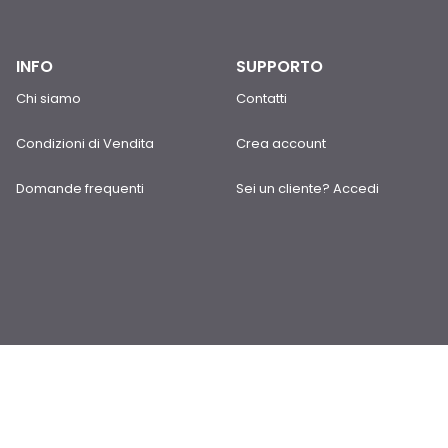
INFO
SUPPORTO
Chi siamo
Contatti
Condizioni di Vendita
Crea account
Domande frequenti
Sei un cliente? Accedi
Orario del negozio
dal Lunedì al Venerdì:
08:30-12:15/14:30-18:15
il Sabato: