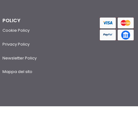
POLICY
Cookie Policy
Privacy Policy
Newsletter Policy
Mappa del sito
Contatti
e-mail: info@rstluce.it - linealuce@rstluce.it
telefono: +39 0362 597911 - interno 3