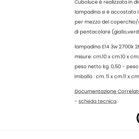
Cuboluce è realizzata in di
lampadina si è accostato il
per mezzo del coperchio/r
di pentacolare (giallo,verd
lampadina E14 3w 2700k 26
misure: cm.10 x cm.10 x cm.
peso netto kg. 0,50 - peso 
imballo : cm. 11 x cm.11 x cm
Documentazione Correlat
-
scheda tecnica
.