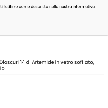
i l'utilizzo come descritto nella nostra informativa.
Cerca
Contatti
Login
prod
0
oscuri 14 di Artemide in vetro soffiato,
io