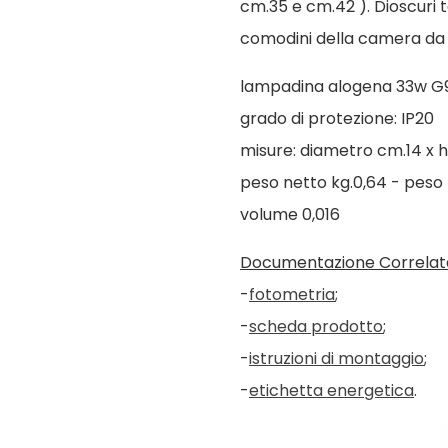
cm.35 e cm.42 ). Dioscuri t
comodini della camera da 
lampadina alogena 33w G9
grado di protezione: IP20
misure: diametro cm.14 x h
peso netto kg.0,64 - peso l
volume 0,016
Documentazione Correlat
-
fotometria
;
-
scheda prodotto
;
-
istruzioni di montaggio
;
-
etichetta energetica
.