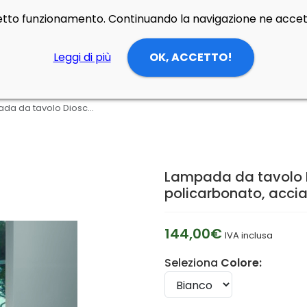
rretto funzionamento. Continuando la navigazione ne accett
Leggi di più
OK, ACCETTO!
Lampada da tavolo Dioscuri 14 di Artemide in vetro soffiato, policarbonato, acciaio
Lampada da tavolo Di
policarbonato, accia
144,00€
IVA inclusa
Seleziona
Colore: