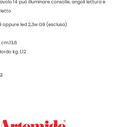
avolo 14 può illuminare consolle, angoli lettura e
letto
 oppure led 2,3w G9 (esclusa)
 cm.13,6
ordo kg. 1,12
a
: