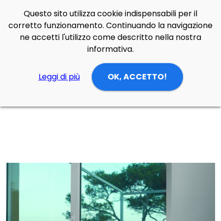
Questo sito utilizza cookie indispensabili per il
Side Navigation
corretto funzionamento. Continuando la navigazione
Cerca
Contatti
Login
p
0
ne accetti l'utilizzo come descritto nella nostra
informativa.
Leggi di più
OK, ACCETTO!
Home
Prodotti
Lampade Tavolo
zona giorno/cucina
Lampada da tavolo Dioscuri 25 di Artemide in vetro soffiato, policarbonato, acciaio