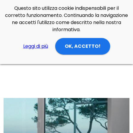
Questo sito utilizza cookie indispensabili per il
Side Navigation
corretto funzionamento. Continuando la navigazione
Cerca
Contatti
Login
p
0
ne accetti l'utilizzo come descritto nella nostra
informativa.
Leggi di più
OK, ACCETTO!
Home
Prodotti
Lampade Tavolo
zona giorno/cucina
Lampada da tavolo Dioscuri 42 di Artemide in vetro soffiato, policarbonato, acciaio