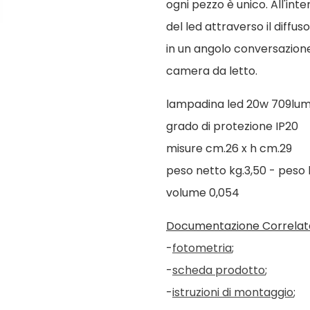
ogni pezzo è unico. All'int
del led attraverso il diffu
in un angolo conversazione
camera da letto.
lampadina led 20w 709lu
grado di protezione IP20
misure cm.26 x h cm.29
peso netto kg.3,50 - peso 
volume 0,054
Documentazione Correlat
-
fotometria
;
-
scheda prodotto
;
-
istruzioni di montaggio
;