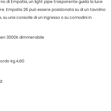
erno di Empatia, un light pipe trasparente guida la luce
sore. Empatia 26 può essere posizionata su di un tavolino
, su una consolle di un ingresso o su comodini in
men 3000k dimmerabile
lordo kg.4,60
a
: