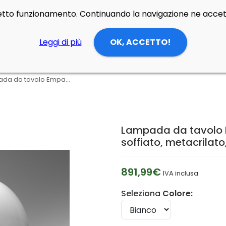
rretto funzionamento. Continuando la navigazione ne accett
Leggi di più
OK, ACCETTO!
Lampada da tavolo Empatia 26 led di Artemide in vetro soffiato, metacrilato, alluminio
Lampada da tavolo E
soffiato, metacrilato
891,99€
IVA inclusa
Seleziona
Colore: