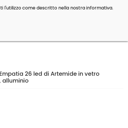
i l'utilizzo come descritto nella nostra informativa.
Cerca
Contatti
Login
prod
0
mpatia 26 led di Artemide in vetro
, alluminio