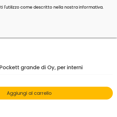
i l'utilizzo come descritto nella nostra informativa.
Cerca
Contatti
Login
prod
0
ckett grande di Oy, per interni
Aggiungi al carrello