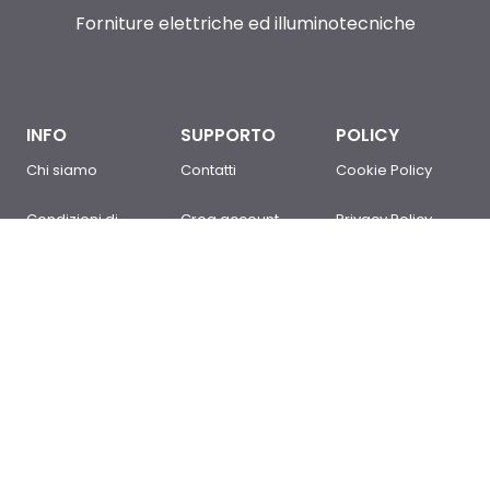
Forniture elettriche ed illuminotecniche
INFO
SUPPORTO
POLICY
Chi siamo
Contatti
Cookie Policy
Condizioni di
Crea account
Privacy Policy
Vendita
Sei un cliente?
Newsletter Policy
Domande
Accedi
Mappa del sito
frequenti