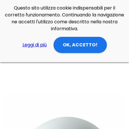
Questo sito utilizza cookie indispensabili per il
Side Navigation
corretto funzionamento. Continuando la navigazione
Cerca
Contatti
Login
p
0
ne accetti l'utilizzo come descritto nella nostra
informativa.
Leggi di più
OK, ACCETTO!
Home
Prodotti
Lampade Tavolo
zona giorno/cucina
Lampada da tavolo Poly Gregg grande di Foscarini in polietilene stampato in rotazionale