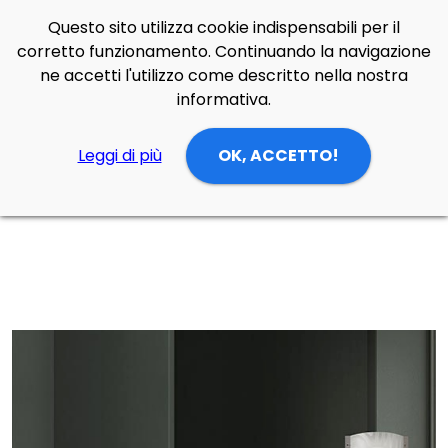
Questo sito utilizza cookie indispensabili per il
Side Navigation
corretto funzionamento. Continuando la navigazione
Cerca
Contatti
Login
p
0
ne accetti l'utilizzo come descritto nella nostra
informativa.
Leggi di più
OK, ACCETTO!
Home
Prodotti
Lampade Terra
zona notte
Lampada da terra Venti di Slamp in opalflex