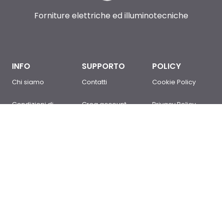
Forniture elettriche ed illuminotecniche
INFO
SUPPORTO
POLICY
Chi siamo
Contatti
Cookie Policy
Condizioni di
Crea account
Privacy Policy
Vendita
Sei un cliente?
Newsletter Policy
Domande
Accedi
Mappa del sito
frequenti