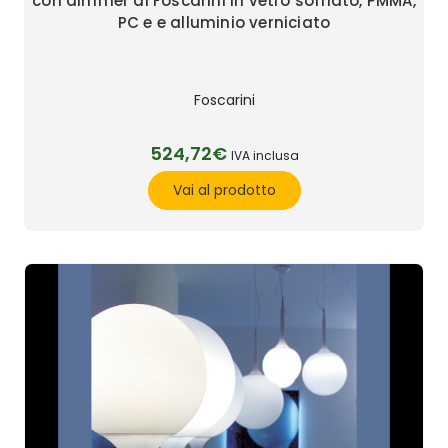
con dimmer di Foscarini in vetro soffiato, PMMA,
PC e e alluminio verniciato
Foscarini
524,72€
IVA inclusa
Vai al prodotto