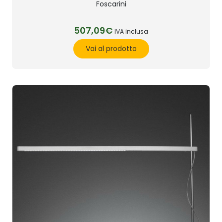
Foscarini
507,09€
IVA inclusa
Vai al prodotto