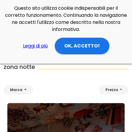
Questo sito utilizza cookie indispensabili per il
Side Navigation
corretto funzionamento. Continuando la navigazione
Cerca
Contatti
Login
p
0
ne accetti l'utilizzo come descritto nella nostra
informativa.
Leggi di più
OK, ACCETTO!
Home
Prodotti
Lampade Tavolo
zona notte
zona notte
Marca
Prezzo