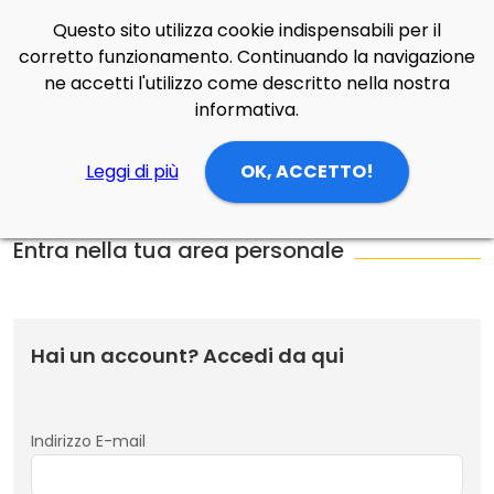
Questo sito utilizza cookie indispensabili per il
Side Navigation
corretto funzionamento. Continuando la navigazione
Cerca
Contatti
Login
p
0
ne accetti l'utilizzo come descritto nella nostra
informativa.
Leggi di più
OK, ACCETTO!
Home
Login
Entra nella tua area personale
Hai un account? Accedi da qui
Indirizzo E-mail