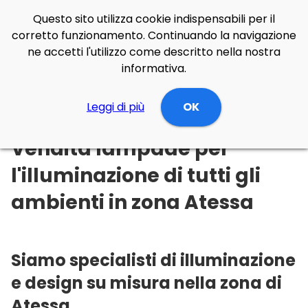
Questo sito utilizza cookie indispensabili per il
corretto funzionamento. Continuando la navigazione
ne accetti l'utilizzo come descritto nella nostra
informativa.
Illuminazione Online
Leggi di più
Abruzzo
Chieti
OK
Atessa
Vendita lampade per
l'illuminazione di tutti gli
ambienti in zona Atessa
Siamo specialisti di illuminazione
e design su misura nella zona di
Atessa