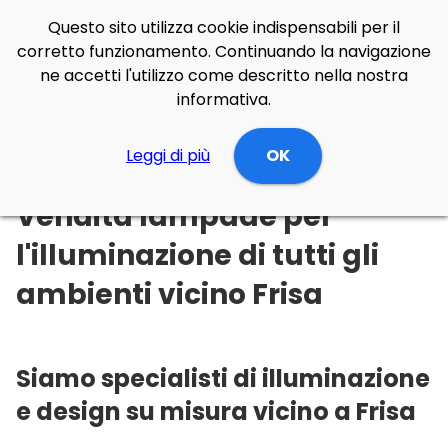
Questo sito utilizza cookie indispensabili per il
corretto funzionamento. Continuando la navigazione
ne accetti l'utilizzo come descritto nella nostra
informativa.
Illuminazione Online
Leggi di più
Abruzzo
Chieti
OK
Frisa
Vendita lampade per
l'illuminazione di tutti gli
ambienti vicino Frisa
Siamo specialisti di illuminazione
e design su misura vicino a Frisa