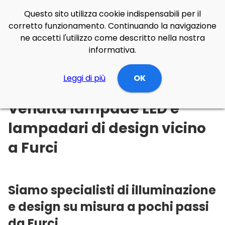
Questo sito utilizza cookie indispensabili per il
corretto funzionamento. Continuando la navigazione
ne accetti l'utilizzo come descritto nella nostra
informativa.
Illuminazione Online
Leggi di più
Abruzzo
Chieti
OK
Furci
Vendita lampade LED e
lampadari di design vicino
a Furci
Siamo specialisti di illuminazione
e design su misura a pochi passi
da Furci