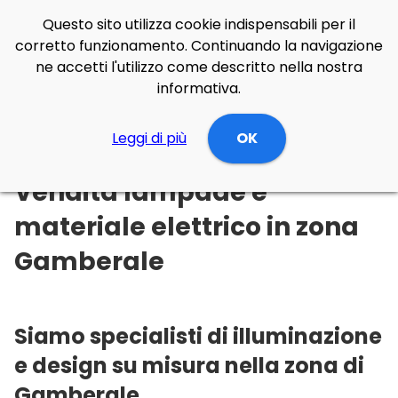
Questo sito utilizza cookie indispensabili per il
corretto funzionamento. Continuando la navigazione
ne accetti l'utilizzo come descritto nella nostra
informativa.
Illuminazione Online
Leggi di più
Abruzzo
Chieti
OK
Gamberale
Vendita lampade e
materiale elettrico in zona
Gamberale
Siamo specialisti di illuminazione
e design su misura nella zona di
Gamberale