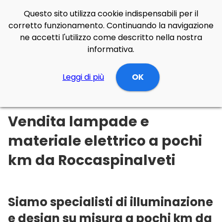
Questo sito utilizza cookie indispensabili per il
corretto funzionamento. Continuando la navigazione
ne accetti l'utilizzo come descritto nella nostra
informativa.
Illuminazione Online
Leggi di più
Abruzzo
Chieti
OK
Roccaspinalveti
Vendita lampade e
materiale elettrico a pochi
km da Roccaspinalveti
Siamo specialisti di illuminazione
e design su misura a pochi km da