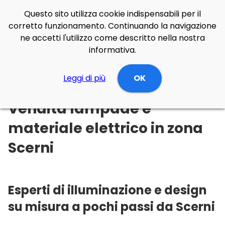
Questo sito utilizza cookie indispensabili per il
corretto funzionamento. Continuando la navigazione
ne accetti l'utilizzo come descritto nella nostra
informativa.
Illuminazione Online
Leggi di più
Abruzzo
Chieti
OK
Scerni
Vendita lampade e
materiale elettrico in zona
Scerni
Esperti di illuminazione e design
su misura a pochi passi da Scerni