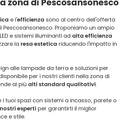
lla zona di Pescosansonesco
ica
e l'
efficienza
sono al centro dell'offerta
 di Pescosansonesco. Proponiamo un ampio
ED e sistemi illuminanti ad
alta efficienza
zzare la
resa estetica
riducendo l'impatto in
ign alle lampade da terra e soluzioni per
sponibile per i nostri clienti nella zona di
nde ai più
alti standard qualitativi
.
 i tuoi spazi con sistemi a incasso, parete o
nostri esperti
per garantirti il miglior
e e stile.