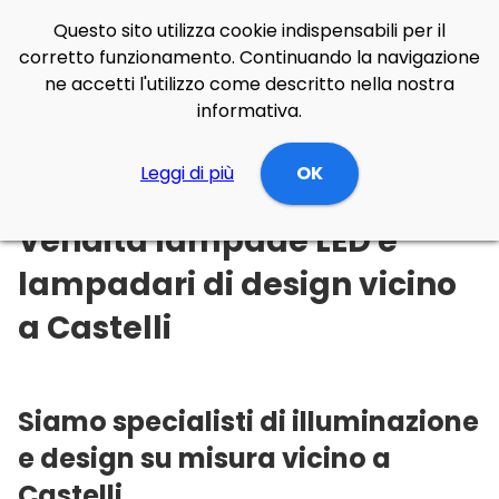
Questo sito utilizza cookie indispensabili per il
corretto funzionamento. Continuando la navigazione
ne accetti l'utilizzo come descritto nella nostra
informativa.
Illuminazione Online
Leggi di più
Abruzzo
Teramo
OK
Castelli
Vendita lampade LED e
lampadari di design vicino
a Castelli
Siamo specialisti di illuminazione
e design su misura vicino a
Castelli