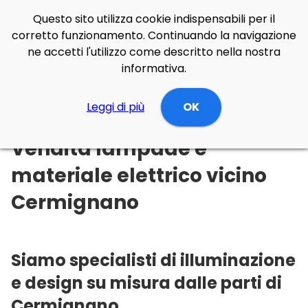
Questo sito utilizza cookie indispensabili per il
corretto funzionamento. Continuando la navigazione
ne accetti l'utilizzo come descritto nella nostra
informativa.
Illuminazione Online
Leggi di più
Abruzzo
Teramo
OK
Cermignano
Vendita lampade e
materiale elettrico vicino
Cermignano
Siamo specialisti di illuminazione
e design su misura dalle parti di
Cermignano