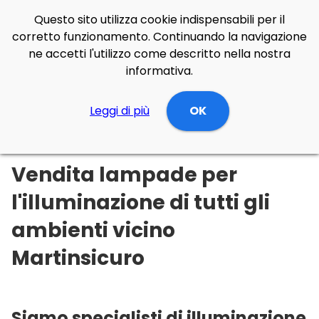
Questo sito utilizza cookie indispensabili per il
corretto funzionamento. Continuando la navigazione
ne accetti l'utilizzo come descritto nella nostra
informativa.
Illuminazione Online
Leggi di più
Abruzzo
Teramo
OK
Martinsicuro
Vendita lampade per
l'illuminazione di tutti gli
ambienti vicino
Martinsicuro
Siamo specialisti di illuminazione