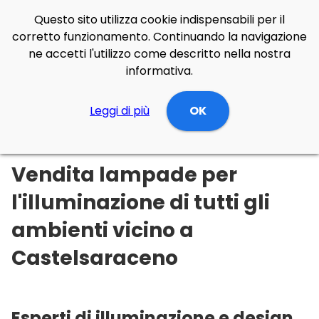
Questo sito utilizza cookie indispensabili per il
corretto funzionamento. Continuando la navigazione
ne accetti l'utilizzo come descritto nella nostra
informativa.
Illuminazione Online
Leggi di più
Basilicata
OK
Potenza
Castelsaraceno
Vendita lampade per
l'illuminazione di tutti gli
ambienti vicino a
Castelsaraceno
Esperti di illuminazione e design