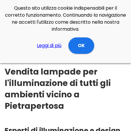
Questo sito utilizza cookie indispensabili per il
corretto funzionamento. Continuando la navigazione
ne accetti l'utilizzo come descritto nella nostra
informativa.
Illuminazione Online
Leggi di più
Basilicata
OK
Potenza
Pietrapertosa
Vendita lampade per
l'illuminazione di tutti gli
ambienti vicino a
Pietrapertosa
Esperti di illuminazione e design