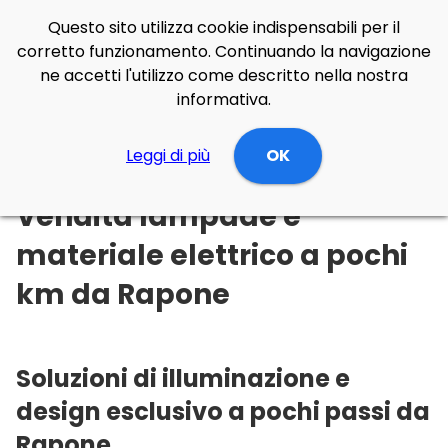
Questo sito utilizza cookie indispensabili per il
corretto funzionamento. Continuando la navigazione
ne accetti l'utilizzo come descritto nella nostra
informativa.
Illuminazione Online
Leggi di più
Basilicata
OK
Potenza
Rapone
Vendita lampade e
materiale elettrico a pochi
km da Rapone
Soluzioni di illuminazione e
design esclusivo a pochi passi da
Rapone