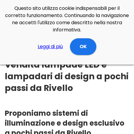
Questo sito utilizza cookie indispensabili per il
corretto funzionamento. Continuando la navigazione
ne accetti l'utilizzo come descritto nella nostra
informativa.
Illuminazione Online
Leggi di più
Basilicata
OK
Potenza
Rivello
Vendita lampade LED e
lampadari di design a pochi
passi da Rivello
Proponiamo sistemi di
illuminazione e design esclusivo
a pochi passi da Rivello