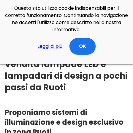
Questo sito utilizza cookie indispensabili per il
corretto funzionamento. Continuando la navigazione
ne accetti l'utilizzo come descritto nella nostra
informativa.
Illuminazione Online
Leggi di più
Basilicata
OK
Potenza
Ruoti
Vendita lampade LED e
lampadari di design a pochi
passi da Ruoti
Proponiamo sistemi di
illuminazione e design esclusivo
in zona Ruoti