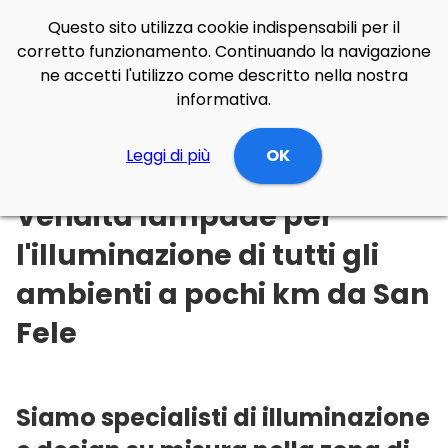
Questo sito utilizza cookie indispensabili per il
corretto funzionamento. Continuando la navigazione
ne accetti l'utilizzo come descritto nella nostra
informativa.
Illuminazione Online
Leggi di più
Basilicata
OK
Potenza
San Fele
Vendita lampade per
l'illuminazione di tutti gli
ambienti a pochi km da San
Fele
Siamo specialisti di illuminazione