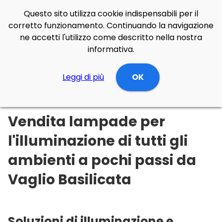
Questo sito utilizza cookie indispensabili per il
corretto funzionamento. Continuando la navigazione
ne accetti l'utilizzo come descritto nella nostra
informativa.
Illuminazione Online
Leggi di più
Basilicata
OK
Potenza
Vaglio Basilicata
Vendita lampade per
l'illuminazione di tutti gli
ambienti a pochi passi da
Vaglio Basilicata
Soluzioni di illuminazione e