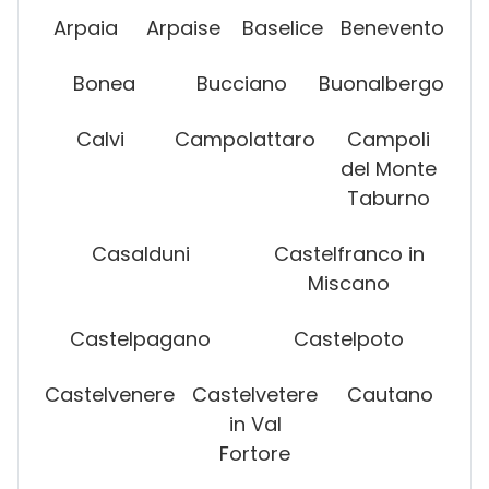
Arpaia
Arpaise
Baselice
Benevento
Bonea
Bucciano
Buonalbergo
Calvi
Campolattaro
Campoli
del Monte
Taburno
Casalduni
Castelfranco in
Miscano
Castelpagano
Castelpoto
Castelvenere
Castelvetere
Cautano
in Val
Fortore