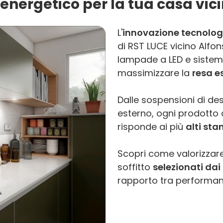
energetico per la tua casa vic
L'
innovazione tecnolog
di RST LUCE vicino Alfo
lampade a LED e sistemi
massimizzare la
resa e
Dalle sospensioni di des
esterno, ogni prodotto di
risponde ai più
alti sta
Scopri come valorizzare
soffitto
selezionati dai 
rapporto tra performanc