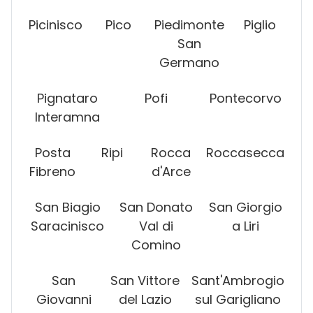
Picinisco
Pico
Piedimonte
Piglio
San
Germano
Pignataro
Pofi
Pontecorvo
Interamna
Posta
Ripi
Rocca
Roccasecca
Fibreno
d'Arce
San Biagio
San Donato
San Giorgio
Saracinisco
Val di
a Liri
Comino
San
San Vittore
Sant'Ambrogio
Giovanni
del Lazio
sul Garigliano