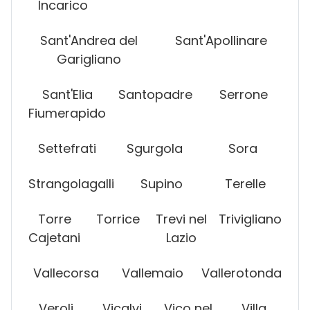
Incarico
Sant'Andrea del
Sant'Apollinare
Garigliano
Sant'Elia
Santopadre
Serrone
Fiumerapido
Settefrati
Sgurgola
Sora
Strangolagalli
Supino
Terelle
Torre
Torrice
Trevi nel
Trivigliano
Cajetani
Lazio
Vallecorsa
Vallemaio
Vallerotonda
Veroli
Vicalvi
Vico nel
Villa