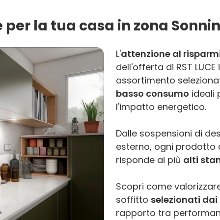
e per la tua casa in zona Sonni
L'
attenzione al risparm
dell'offerta di RST LUC
assortimento selezionat
basso consumo
ideali 
l'impatto energetico.
Dalle sospensioni di des
esterno, ogni prodotto d
risponde ai più
alti sta
Scopri come valorizzare
soffitto
selezionati dai 
rapporto tra performanc