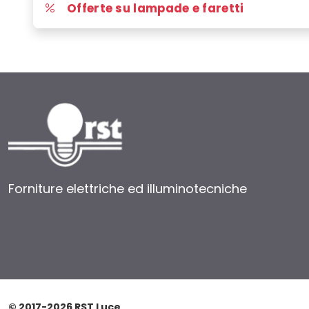
Offerte su lampade e faretti
Forniture elettriche ed illuminotecniche
© 2017-2026 RST Luce