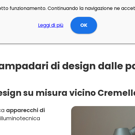
rretto funzionamento. Continuando la navigazione ne accett
Leggi di più
OK
ampadari di design dalle pa
design su misura vicino Cremell
rca
apparecchi di
 illuminotecnica