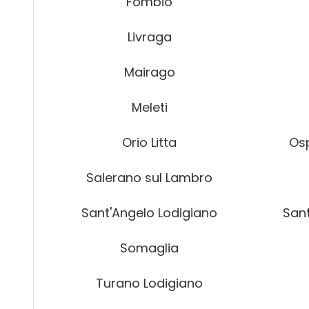
Fombio
Livraga
Mairago
Meleti
Orio Litta
Osp
Salerano sul Lambro
Sant'Angelo Lodigiano
San
Somaglia
Turano Lodigiano