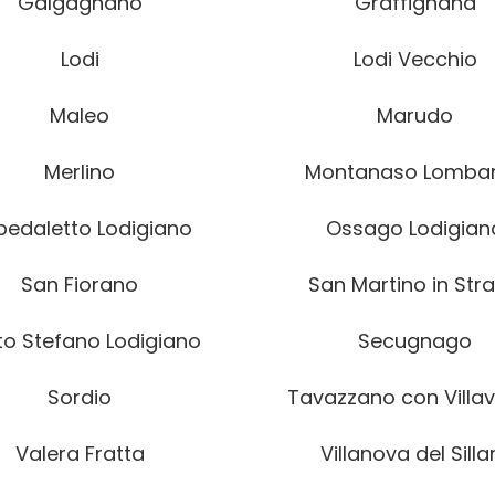
Galgagnano
Graffignana
Lodi
Lodi Vecchio
Maleo
Marudo
Merlino
Montanaso Lomba
edaletto Lodigiano
Ossago Lodigian
San Fiorano
San Martino in Str
to Stefano Lodigiano
Secugnago
Sordio
Tavazzano con Villa
Valera Fratta
Villanova del Silla