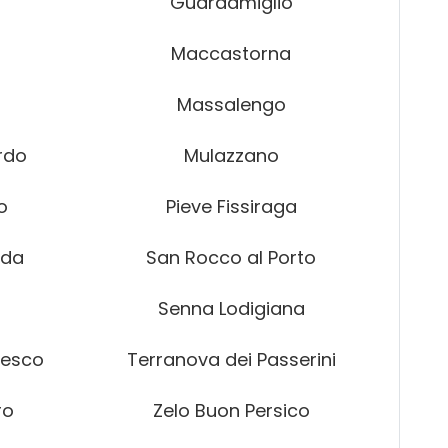
Guardamiglio
Maccastorna
Massalengo
rdo
Mulazzano
o
Pieve Fissiraga
ada
San Rocco al Porto
Senna Lodigiana
vesco
Terranova dei Passerini
ro
Zelo Buon Persico