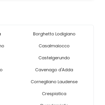
a
Borghetto Lodigiano
no
Casalmaiocco
Castelgerundo
do
Cavenago d'Adda
Cornegliano Laudense
Crespiatica