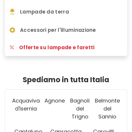
Lampade da terra
Accessori per l'illuminazione
Offerte su lampade e faretti
Spediamo in tutta Italia
Acquaviva
Agnone
Bagnoli
Belmonte
d'Isernia
del
del
Trigno
Sannio
Cantalupo
Capracotta
Carovilli