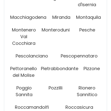
d'Isernia
Macchiagodena
Miranda
Montaquila
Montenero
Monteroduni
Pesche
Val
Cocchiara
Pescolanciano
Pescopennataro
Pettoranello
Pietrabbondante
Pizzone
del Molise
Poggio
Pozzilli
Rionero
Sannita
Sannitico
Roccamandolfi
Roccasicura