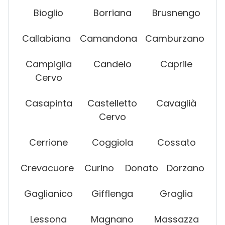
Bioglio
Borriana
Brusnengo
Callabiana
Camandona
Camburzano
Campiglia
Candelo
Caprile
Cervo
Casapinta
Castelletto
Cavaglià
Cervo
Cerrione
Coggiola
Cossato
Crevacuore
Curino
Donato
Dorzano
Gaglianico
Gifflenga
Graglia
Lessona
Magnano
Massazza