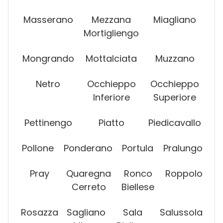
Masserano
Mezzana
Miagliano
Mortigliengo
Mongrando
Mottalciata
Muzzano
Netro
Occhieppo
Occhieppo
Inferiore
Superiore
Pettinengo
Piatto
Piedicavallo
Pollone
Ponderano
Portula
Pralungo
Pray
Quaregna
Ronco
Roppolo
Cerreto
Biellese
Rosazza
Sagliano
Sala
Salussola