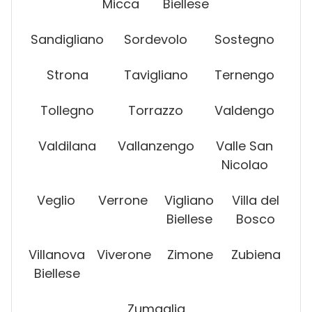
Micca
Biellese
Sandigliano
Sordevolo
Sostegno
Strona
Tavigliano
Ternengo
Tollegno
Torrazzo
Valdengo
Valdilana
Vallanzengo
Valle San
Nicolao
Veglio
Verrone
Vigliano
Villa del
Biellese
Bosco
Villanova
Viverone
Zimone
Zubiena
Biellese
Zumaglia