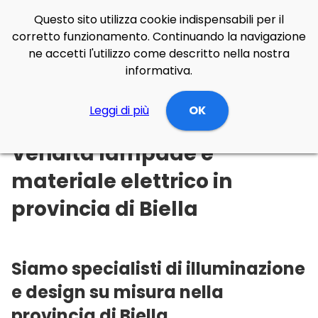
Questo sito utilizza cookie indispensabili per il
corretto funzionamento. Continuando la navigazione
ne accetti l'utilizzo come descritto nella nostra
informativa.
Illuminazione Online
Leggi di più
Piemonte
OK
Biella
Vendita lampade e
materiale elettrico in
provincia di Biella
Siamo specialisti di illuminazione
e design su misura nella
provincia di Biella