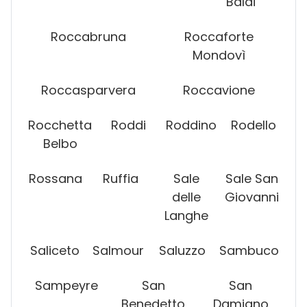
Baldi
Roccabruna
Roccaforte
Mondovì
Roccasparvera
Roccavione
Rocchetta
Roddi
Roddino
Rodello
Belbo
Rossana
Ruffia
Sale
Sale San
delle
Giovanni
Langhe
Saliceto
Salmour
Saluzzo
Sambuco
Sampeyre
San
San
Benedetto
Damiano