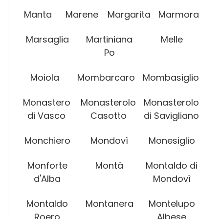
Manta
Marene
Margarita
Marmora
Marsaglia
Martiniana
Melle
Po
Moiola
Mombarcaro
Mombasiglio
Monastero
Monasterolo
Monasterolo
di Vasco
Casotto
di Savigliano
Monchiero
Mondovì
Monesiglio
Monforte
Montà
Montaldo di
d'Alba
Mondovì
Montaldo
Montanera
Montelupo
Roero
Albese