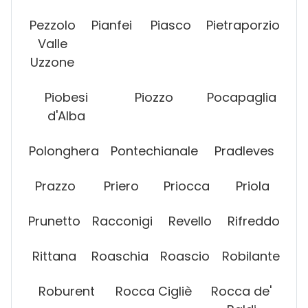
Pezzolo
Pianfei
Piasco
Pietraporzio
Valle
Uzzone
Piobesi
Piozzo
Pocapaglia
d'Alba
Polonghera
Pontechianale
Pradleves
Prazzo
Priero
Priocca
Priola
Prunetto
Racconigi
Revello
Rifreddo
Rittana
Roaschia
Roascio
Robilante
Roburent
Rocca Cigliè
Rocca de'