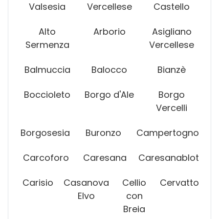
Valsesia
Vercellese
Castello
Alto
Arborio
Asigliano
Sermenza
Vercellese
Balmuccia
Balocco
Bianzè
Boccioleto
Borgo d'Ale
Borgo
Vercelli
Borgosesia
Buronzo
Campertogno
Carcoforo
Caresana
Caresanablot
Carisio
Casanova
Cellio
Cervatto
Elvo
con
Breia