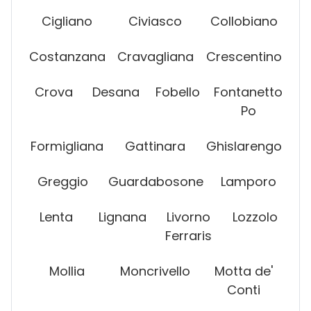
Cigliano
Civiasco
Collobiano
Costanzana
Cravagliana
Crescentino
Crova
Desana
Fobello
Fontanetto
Po
Formigliana
Gattinara
Ghislarengo
Greggio
Guardabosone
Lamporo
Lenta
Lignana
Livorno
Lozzolo
Ferraris
Mollia
Moncrivello
Motta de'
Conti