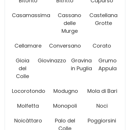
Bitonto
Bitritto
Capurso
Casamassima
Cassano
Castellana
delle
Grotte
Murge
Cellamare
Conversano
Corato
Gioia
Giovinazzo
Gravina
Grumo
del
in Puglia
Appula
Colle
Locorotondo
Modugno
Mola di Bari
Molfetta
Monopoli
Noci
Noicàttaro
Palo del
Poggiorsini
Colle