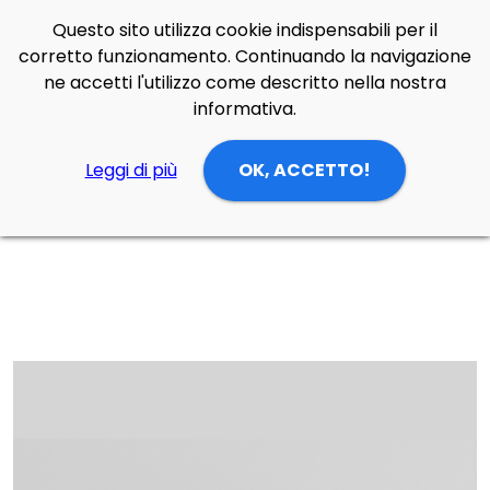
Questo sito utilizza cookie indispensabili per il
Side Navigation
corretto funzionamento. Continuando la navigazione
Cerca
Contatti
Login
p
0
ne accetti l'utilizzo come descritto nella nostra
informativa.
Leggi di più
OK, ACCETTO!
Home
Prodotti
Lampade Parete
bagno/disimpegno
Faretto per specchiera Win Tre W di Forma e Funzione in alluminio cromato, luce neutra