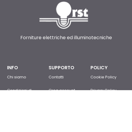
Forniture elettriche ed illuminotecniche
INFO
SUPPORTO
POLICY
Chi siamo
Contatti
Cookie Policy
Condizioni di
Crea account
Privacy Policy
Vendita
Sei un cliente?
Newsletter Policy
Domande
Accedi
Mappa del sito
frequenti